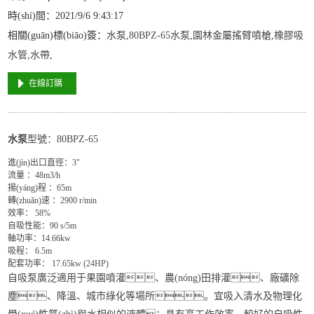
時(shí)間：2021/9/6 9:43:17
相關(guān)標(biāo)簽：
水泵
,
80BPZ-65水泵
,
園林金屬搖臂噴槍
,
橡膠吸
水管
,
水帶
,
在線訂購
水泵
型號：80BPZ-65
進(jìn)出口直徑：3"
流量 ：48m3/h
揚(yáng)程 ：65m
轉(zhuǎn)速 ：2900 r/min
效率： 58%
自吸性能：90 s/5m
軸功率：14.66kw
吸程： 6.5m
配套功率： 17.65kw (24HP)
自吸泵廣泛適用于果園噴灌、農(nóng)田排灌、廠礦除
塵、降溫、城市綠化等場所。宜吸入清水及物理化