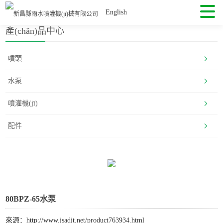
首頁
>
水泵
>
80BPZ-65水泵
English
產(chǎn)品中心
噴頭
水泵
噴灌機(jī)
配件
80BPZ-65水泵
來源：http://www.jsadjt.net/product763934.html